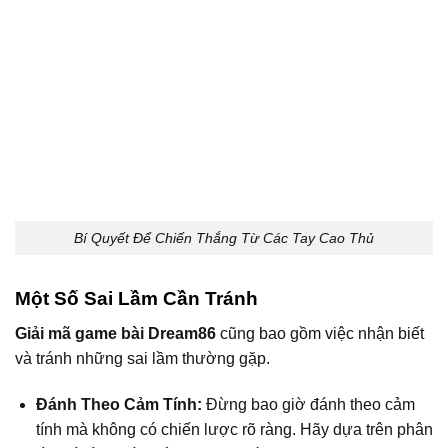
Bí Quyết Để Chiến Thắng Từ Các Tay Cao Thủ
Một Số Sai Lầm Cần Tránh
Giải mã game bài Dream86
cũng bao gồm việc nhận biết
và tránh những sai lầm thường gặp.
Đánh Theo Cảm Tính:
Đừng bao giờ đánh theo cảm
tính mà không có chiến lược rõ ràng. Hãy dựa trên phân