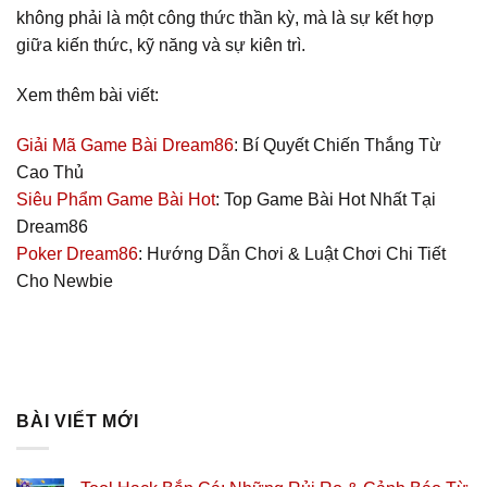
không phải là một công thức thần kỳ, mà là sự kết hợp
giữa kiến thức, kỹ năng và sự kiên trì.
Xem thêm bài viết:
Giải Mã Game Bài Dream86
: Bí Quyết Chiến Thắng Từ
Cao Thủ
Siêu Phẩm Game Bài Hot
: Top Game Bài Hot Nhất Tại
Dream86
Poker Dream86
: Hướng Dẫn Chơi & Luật Chơi Chi Tiết
Cho Newbie
BÀI VIẾT MỚI