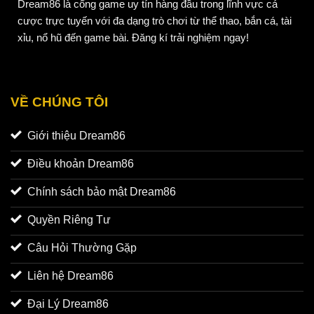
Dream86 là cổng game uy tín hàng đầu trong lĩnh vực cá
cược trực tuyến với đa dạng trò chơi từ thể thao, bắn cá, tài
xỉu, nổ hũ đến game bài. Đăng kí trải nghiệm ngay!
VỀ CHÚNG TÔI
Giới thiệu Dream86
Điều khoản Dream86
Chính sách bảo mật Dream86
Quyền Riêng Tư
Câu Hỏi Thường Gặp
Liên hệ Dream86
Đại Lý Dream86