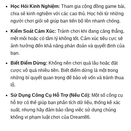
Học Hỏi Kinh Nghiệm:
Tham gia cộng đồng game bài,
chia sẻ kinh nghiệm với các cao thủ. Học hỏi từ những
người chơi giỏi sẽ giúp bạn tiến bộ lên nhanh chóng.
Kiểm Soát Cảm Xúc:
Tránh chơi khi đang căng thẳng,
mệt mỏi hoặc có tâm lý không tốt. Cảm xúc tiêu cực sẽ
ảnh hưởng đến khả năng phán đoán và quyết định của
bạn.
Biết Điểm Dừng:
Không nên chơi quá lâu hoặc đặt
cược vô quá nhiều tiền. Biết điểm dừng là một trong
những bí quyết quan trọng để bảo vệ vốn và tránh thua
lỗ.
Sử Dụng Công Cụ Hỗ Trợ (Nếu Có):
Một số công cụ
hỗ trợ có thể giúp bạn phân tích dữ liệu, thống kê xác
suất, nhưng hãy đảm bảo rằng việc sử dụng chúng
không vi phạm luật chơi của Dream86.