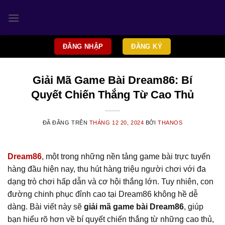
Chuyển
đến
nội
dung
ĐĂNG NHẬP
ĐĂNG KÝ
Giải Mã Game Bài Dream86: Bí
Quyết Chiến Thắng Từ Cao Thủ
ĐÃ ĐĂNG TRÊN
THÁNG 12 20, 2024
BỞI
THANOS
Dream86
, một trong những nền tảng game bài trực tuyến
hàng đầu hiện nay, thu hút hàng triệu người chơi với đa
dạng trò chơi hấp dẫn và cơ hội thắng lớn. Tuy nhiên, con
đường chinh phục đỉnh cao tại Dream86 không hề dễ
dàng. Bài viết này sẽ
giải mã game bài Dream86
, giúp
bạn hiểu rõ hơn về bí quyết chiến thắng từ những cao thủ,