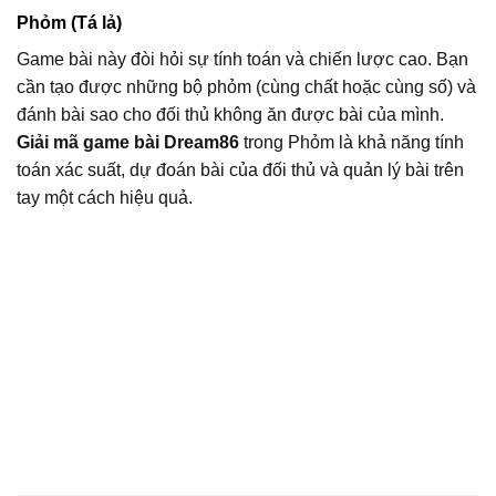
Phỏm (Tá lả)
Game bài này đòi hỏi sự tính toán và chiến lược cao. Bạn
cần tạo được những bộ phỏm (cùng chất hoặc cùng số) và
đánh bài sao cho đối thủ không ăn được bài của mình.
Giải mã game bài Dream86
trong Phỏm là khả năng tính
toán xác suất, dự đoán bài của đối thủ và quản lý bài trên
tay một cách hiệu quả.