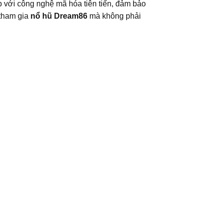
p với công nghệ mã hóa tiên tiến, đảm bảo
 tham gia
nổ hũ Dream86
mà không phải