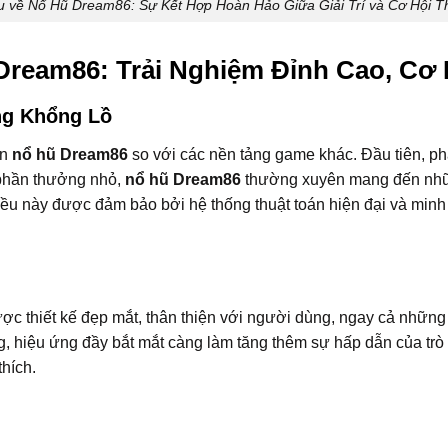
ệu về Nổ Hũ Dream86: Sự Kết Hợp Hoàn Hảo Giữa Giải Trí và Cơ Hội 
ream86: Trải Nghiệm Đỉnh Cao, Cơ
ng Khổng Lồ
ọn
nổ hũ Dream86
so với các nền tảng game khác. Đầu tiên, phả
 phần thưởng nhỏ,
nổ hũ Dream86
thường xuyên mang đến nhữn
iều này được đảm bảo bởi hệ thống thuật toán hiện đại và min
ợc thiết kế đẹp mắt, thân thiện với người dùng, ngay cả nhữn
, hiệu ứng đầy bắt mắt càng làm tăng thêm sự hấp dẫn của trò
thích.