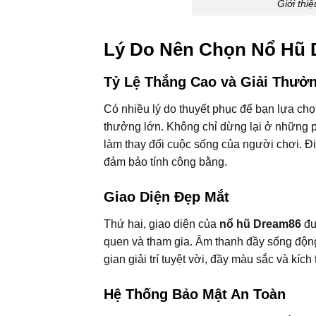
Giới thi
Lý Do Nên Chọn Nổ Hũ D
Tỷ Lệ Thắng Cao và Giải Thưở
Có nhiều lý do thuyết phục để bạn lựa ch
thưởng lớn. Không chỉ dừng lại ở những
làm thay đổi cuộc sống của người chơi. Đ
đảm bảo tính công bằng.
Giao Diện Đẹp Mắt
Thứ hai, giao diện của
nổ hũ Dream86
đư
quen và tham gia. Âm thanh đầy sống động
gian giải trí tuyệt vời, đầy màu sắc và kích 
Hệ Thống Bảo Mật An Toàn