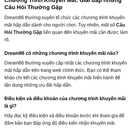
Chương Trình Khuyến Mãi: Giải đáp những
Câu Hỏi Thường Gặp
Dream86 thường xuyên tổ chức các chương trình khuyến
mãi hấp dẫn dành cho người chơi. Tuy nhiên, một số
Câu
Hỏi Thường Gặp
liên quan đến khuyến mãi cần được làm
rõ.
Dream86 có những chương trình khuyến mãi nào?
Dream86 thường xuyên cập nhật các chương trình khuyến
mãi hấp dẫn trên trang web chính thức. Bạn có thể tham
khảo chi tiết các chương trình khuyến mãi hiện hành để
tận dụng những ưu đãi hấp dẫn.
Điều kiện và điều khoản của chương trình khuyến mãi
là gì?
Hãy đọc kỹ điều kiện và điều khoản trước khi tham gia để
đảm bảo bạn đáp ứng đủ điều kiện nhận khuyến mãi.