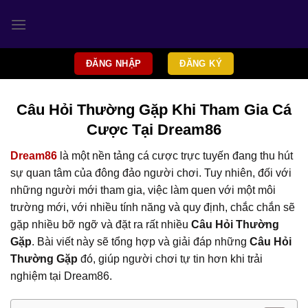
Chuyển
đến
nội
dung
ĐĂNG NHẬP
ĐĂNG KÝ
Câu Hỏi Thường Gặp Khi Tham Gia Cá
Cược Tại Dream86
Dream86
là một nền tảng cá cược trực tuyến đang thu hút
sự quan tâm của đông đảo người chơi. Tuy nhiên, đối với
những người mới tham gia, việc làm quen với một môi
trường mới, với nhiều tính năng và quy định, chắc chắn sẽ
gặp nhiều bỡ ngỡ và đặt ra rất nhiều
Câu Hỏi Thường
Gặp
. Bài viết này sẽ tổng hợp và giải đáp những
Câu Hỏi
Thường Gặp
đó, giúp người chơi tự tin hơn khi trải
nghiệm tại Dream86.