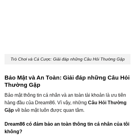
Trò Chơi và Cá Cược: Giải đáp những Câu Hỏi Thường Gặp
Bảo Mật và An Toàn: Giải đáp những Câu Hỏi
Thường Gặp
Bảo mật thông tin cá nhân và an toàn tài khoản là ưu tiên
hàng đầu của Dream86. Vì vậy, những
Câu Hỏi Thường
Gặp
về bảo mật luôn được quan tâm.
Dream86 có đảm bảo an toàn thông tin cá nhân của tôi
không?