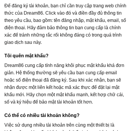
Để đăng ký tài khoản, bạn chỉ cần truy cập trang web chính
thức của Dream86. Click vào đó và điền đầy đủ thông tin
theo yêu cầu, bao gồm: tên đăng nhập, mật khẩu, email, số
điện thoại. Hãy đảm bảo thông tin bạn cung cấp là chính
xác để tránh những rắc rối không đáng có trong quá trình
giao dịch sau này.
Tôi quên mật khẩu?
Dream86 cung cấp tính năng khôi phục mật khẩu khá đơn
giản. Hệ thống thường sẽ yêu cầu bạn cung cấp email
hoặc số điện thoại đã đăng ký. Sau khi xác nhận, bạn sẽ
nhận được một liên kết hoặc mã xác thực để đặt lại mật
khẩu mới. Hãy chọn một mật khẩu mạnh, kết hợp chữ cái,
số và ký hiệu để bảo mật tài khoản tốt hơn.
Có thể có nhiều tài khoản không?
Việc sử dụng nhiều tài khoản trên cùng một thiết bị là