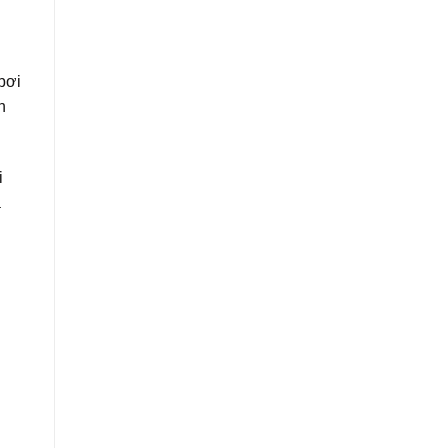
bơi
n
i
à