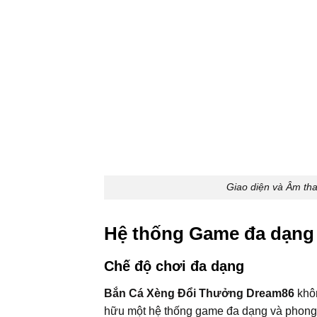
Giao diện và Âm tha
Hệ thống Game đa dạng
Chế độ chơi đa dạng
Bắn Cá Xèng Đổi Thưởng Dream86
khôn
hữu một hệ thống game đa dạng và phong