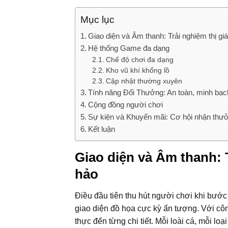
Mục lục
Giao diện và Âm thanh: Trải nghiệm thị gi
Hệ thống Game đa dạng
Chế độ chơi đa dạng
Kho vũ khí khổng lồ
Cập nhật thường xuyên
Tính năng Đổi Thưởng: An toàn, minh bạc
Cộng đồng người chơi
Sự kiện và Khuyến mãi: Cơ hội nhận thưở
Kết luận
Giao diện và Âm thanh: T
hảo
Điều đầu tiên thu hút người chơi khi bước
giao diện đồ họa cực kỳ ấn tượng. Với cô
thực đến từng chi tiết. Mỗi loài cá, mỗi lo