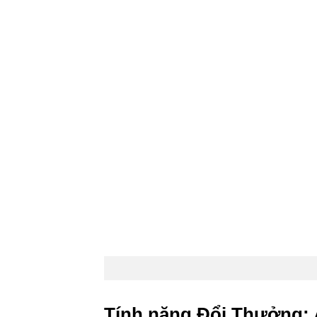
Tính năng Đổi Thưởng: 