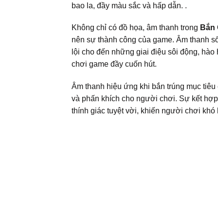
bao la, đầy màu sắc và hấp dẫn. .
Không chỉ có đồ họa, âm thanh trong
Bắn 
nên sự thành công của game. Âm thanh sống
lội cho đến những giai điệu sôi động, hào
chơi game đầy cuốn hút.
Âm thanh hiệu ứng khi bắn trúng mục tiêu
và phấn khích cho người chơi. Sự kết hợp 
thính giác tuyệt vời, khiến người chơi khó