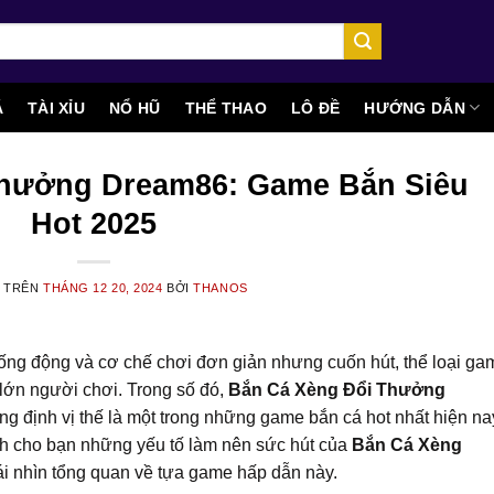
Á
TÀI XỈU
NỔ HŨ
THỂ THAO
LÔ ĐỀ
HƯỚNG DẪN
Thưởng Dream86: Game Bắn Siêu
Hot 2025
G TRÊN
THÁNG 12 20, 2024
BỞI
THANOS
ống động và cơ chế chơi đơn giản nhưng cuốn hút, thể loại ga
lớn người chơi. Trong số đó,
Bắn Cá Xèng Đổi Thưởng
g định vị thế là một trong những game bắn cá hot nhất hiện na
hích cho bạn những yếu tố làm nên sức hút của
Bắn Cá Xèng
cái nhìn tổng quan về tựa game hấp dẫn này.