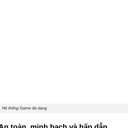
Hệ thống Game đa dạng
An toàn, minh bạch và hấp dẫn